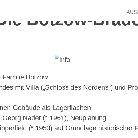
Suchen
nach:
AUS
 Die Bötzow-Braue
e Familie Bötzow
des mit Villa („Schloss des Nordens“) und Pro
enen Gebäude als Lagerflächen
s Georg Näder (* 1961), Neuplanung
ipperfield (* 1953) auf Grundlage historischer