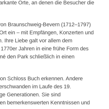
rkante Orte, an denen die Besucher die
KLEINGÄRTEN
BÜRGERARBEIT
UND
UND
FALKP
PFLEGENOTSTAND
16.
17.
FRIE
HELM
e von Braunschweig-Bevern (1712–1797)
FREIR
GEME
 Ort ein – mit Empfängen, Konzerten und
18.
20.
 Ihre Liebe galt vor allem dem
STAR
ERNST
 1770er Jahren in eine frühe Form des
STRAS
THÄL
PARK
é den Park schließlich in einen
21.
23.
OSTS
HUMA
24.
25.
von Schloss Buch erkennen. Andere
ARNIM
PLATZ
D.
verschwanden im Laufe des 19.
9.
NOVE
ige Generationen. Sie sind
1989
 den bemerkenswerten Kenntnissen und
26.
27.