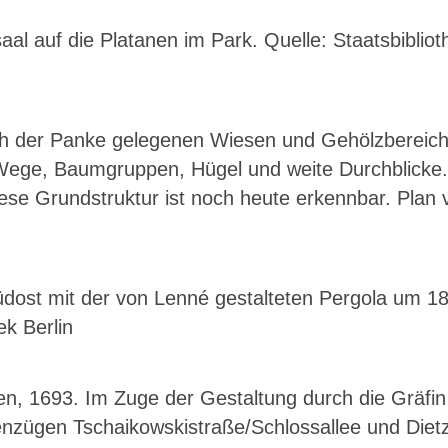
 auf die Platanen im Park. Quelle: Staatsbiblioth
ch der Panke gelegenen Wiesen und Gehölzbereich
Wege, Baumgruppen, Hügel und weite Durchblicke. 
ese Grundstruktur ist noch heute erkennbar. Plan
üdost mit der von Lenné gestalteten Pergola um 18
ek Berlin
en, 1693. Im Zuge der Gestaltung durch die Gräf
ßenzügen Tschaikowskistraße/Schloss­allee und Die