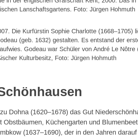
e in der englischen Grafschaft Kent, 2000. Das i
glischen Lanschaftsgartens. Foto: Jürgen Hohmuth
07. Die Kurfürstin Sophie Charlotte (1668–1705) 
deau (geb. 1632) gestalten. Es entstand der ers
aufwies. Godeau war Schüler von André Le Nôtre
ußischer Kulturbesitz, Foto: Jürgen Hohmuth
k Schönhausen
 zu Dohna (1620–1678) das Gut Niederschönha
mit Obstbäumen, Küchengarten und Blumenbeet
mbkow (1637–1690), der in den Jahren darauf