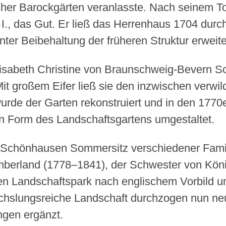
her Barockgärten veranlasste. Nach seinem Tod 
 I., das Gut. Er ließ das Herrenhaus 1704 dur
er Beibehaltung der früheren Struktur erweite
Elisabeth Christine von Braunschweig-Bevern S
t großem Eifer ließ sie den inzwischen verwil
urde der Garten rekonstruiert und in den 1770
n Form des Landschaftsgartens umgestaltet.
 Schönhausen Sommersitz verschiedener Famil
mberland (1778–1841), der Schwester von Köni
n Landschaftspark nach englischem Vorbild um
chslungsreiche Landschaft durchzogen nun ne
ngen ergänzt.