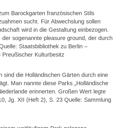
PARK
J.-
AM
KUCZY
zum Barockgarten französischen Stils
WEISSE
PLATZ
EE
/
hzuahmen sucht. Für Abwechslung sollen
WOEL
schaft wird in die Gestaltung einbezogen.
43.
45.
, der sogenannte pleasure ground, der durch
FAUL
STAD
SEE
NEUE
elle: Staatsbibliothek zu Berlin –
WIES
 Preußischer Kulturbesitz
46.
47.
PANK
PAULE
ANGE
PARK
rn sind die Holländischen Gärten durch eine
–
BREIT
prägt. Man nannte diese Parks „Holländische
STRAS
Niederlande erinnerten. Großen Wert legte
48.
49.
0, Jg. XII (Heft 2), S. 23 Quelle: Sammlung
BLEI
KAVA
50.
51.
AMAL
SCHL
SCHÖ