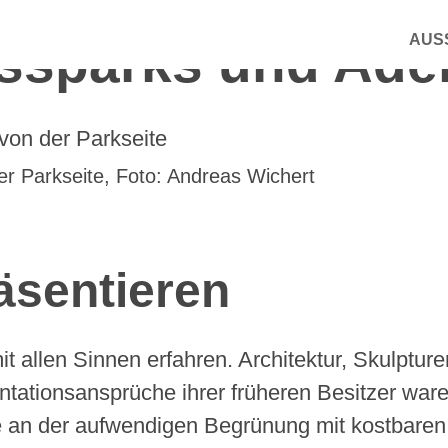
Suchen
nach:
AUS
ssparks und Adel
r Parkseite, Foto: Andreas Wichert
äsentieren
 allen Sinnen erfahren. Architektur, Skulpture
tionsansprüche ihrer früheren Besitzer waren,
 an der aufwendigen Begrünung mit kostbaren 