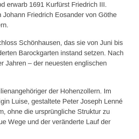
BLAN
erwarb 1691 Kurfürst Friedrich III.
ch Johann Friedrich Eosander von Göthe
rn.
chloss Schönhausen, das sie von Juni bis
derten Barockgarten instand setzen. Nach
er Jahren – der neuesten englischen
ienangehöriger der Hohenzollern. Im
gin Luise, gestaltete Peter Joseph Lenné
, ohne die ursprüngliche Struktur zu
ue Wege und der veränderte Lauf der