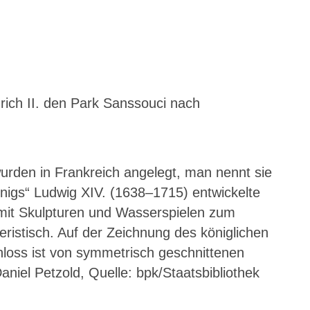
EINST
VOLK
PREN
BERG
28.
30.
BLAN
ANTO
SAEF
PARK
rich II. den Park Sanssouci nach
31.
32.
ARNS
HUFE
PLATZ
rden in Frankreich angelegt, man nennt sie
33.
34.
VOLK
ANTO
igs“ Ludwig XIV. (1638–1715) entwickelte
FRIED
 mit Skulpturen und Wasserspielen zum
35.
36.
istisch. Auf der Zeichnung des königlichen
SOLO
SPIEL
/
„GRÜ
loss ist von symmetrisch geschnittenen
SPIEL
HERIN
iel Petzold, Quelle: bpk/Staatsbibliothek
MAHL
38.
39.