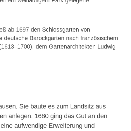
n einem weitläufigem Park gelegene
53.
54.
BROS
HERT
55.
56.
KISSI
ANDR
ließ ab 1697 den Schlossgarten von
HOFE
te deutsche Barockgarten nach französischem
PLATZ
 (1613–1700), dem Gartenarchitekten Ludwig
57.
58.
MUSE
BÜRG
PANK
/
HEYNS
59.
61.
SCHÖ
WILH
HEIDE
SEE
/
usen. Sie baute es zum Landsitz aus
GARIB
en anlegen. 1680 ging das Gut an den
65.
72.
BOT.
SCHL
 eine aufwendige Erweiterung und
VOLK
BUCH