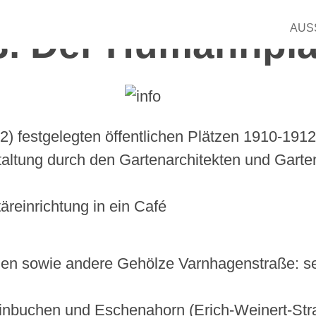
Suchen
nach:
AUS
3. Der Humannpla
) festgelegten öffentlichen Plätzen 1910-1912
ltung durch den Gartenarchitekten und Gartena
reinrichtung in ein Café
nen sowie andere Gehölze Varnhagenstraße: se
buchen und Eschenahorn (Erich-Weinert-Straß